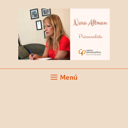
Saltar
al
contenido
Menú