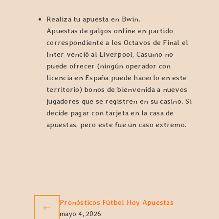
Realiza tu apuesta en Bwin.
Apuestas de galgos online en partido
correspondiente a los Octavos de Final el
Inter venció al Liverpool, Casumo no
puede ofrecer (ningún operador con
licencia en España puede hacerlo en este
territorio) bonos de bienvenida a nuevos
jugadores que se registren en su casino. Si
decide pagar con tarjeta en la casa de
apuestas, pero este fue un caso extremo.
Pronósticos Fútbol Hoy Apuestas
mayo 4, 2026