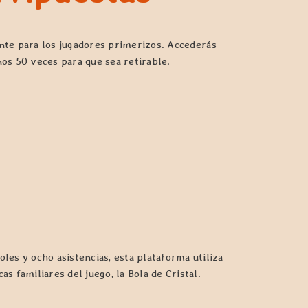
nte para los jugadores primerizos.
Accederás
nos 50 veces para que sea retirable.
es y ocho asistencias, esta plataforma utiliza
s familiares del juego, la Bola de Cristal.