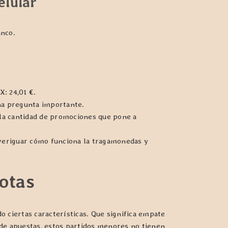
elular
anco.
X: 24,01 €.
una pregunta importante.
s la cantidad de promociones que pone a
averiguar cómo funciona la tragamonedas y
otas
o ciertas características. Que significa empate
de apuestas, estos partidos menores no tienen