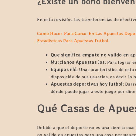
¿Existe un bono bienven
En esta revisión, las transferencias de efecti
Como Hacer Para Ganar En Las Apuestas Depo
Estadisticas Para Apuestas Futbol
Que significa empate no valido en a
Murcianos Apuestas Ios
: Para lograr 
Equipos nhl
: Una característica de esta
disposición de sus usuarios, es decir lo
Apuestas deportivas hoy futbol
: Darr
dónde puede jugar a este juego por dine
Qué Casas de Apues
Debido a que el deporte no es una ciencia exac
no valido en apuestas pero una cosa permanece