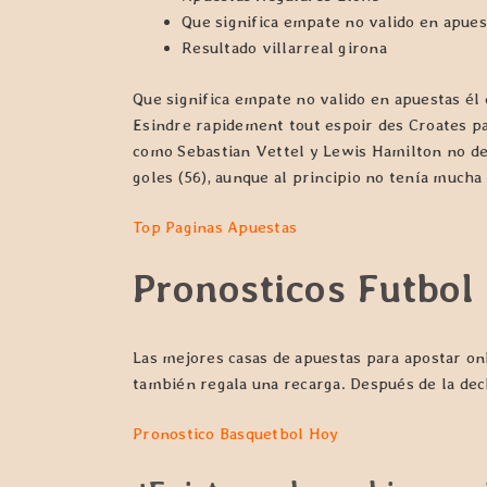
Que significa empate no valido en apues
Resultado villarreal girona
Que significa empate no valido en apuestas él
Esindre rapidement tout espoir des Croates p
como Sebastian Vettel y Lewis Hamilton no debe
goles (56), aunque al principio no tenía mucha 
Top Paginas Apuestas
Pronosticos Futbol
Las mejores casas de apuestas para apostar onli
también regala una recarga. Después de la dec
Pronostico Basquetbol Hoy