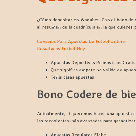
¿Cómo depositar en Wanabet.
Con el bono de 
al resumen de la cuadrícula en la que quieres 
Consejos Para Apuestas De Futbol Online
Resultados Futbol Hoy
Apuestas Deportivas Pronosticos Gratis 
Que significa empate no valido en apues
Tenis casas apuestas
Bono Codere de bi
Actualmente, si queremos hacer una apuesta co
las tecnologías más avanzadas para garantizar l
Apuestas Regulares Elche