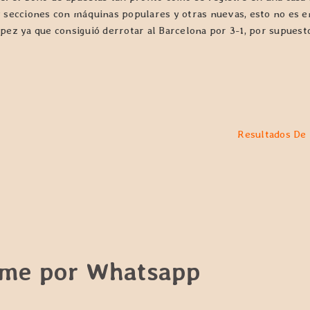
secciones con máquinas populares y otras nuevas, esto no es en
ez ya que consiguió derrotar al Barcelona por 3-1, por supuest
Resultados De 
ame por Whatsapp