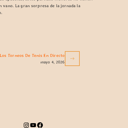
 vano. La gran sorpresa de la jornada la
o.
Los Torneos De Tenis En Directo
mayo 4, 2026
Instagram
YouTube
Facebook