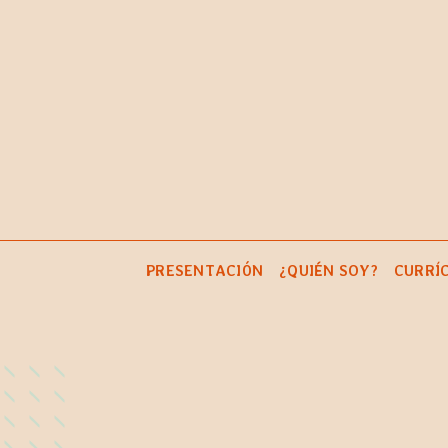
Saltar
al
contenido
PRESENTACIÓN
¿QUIÉN SOY?
CURRÍ