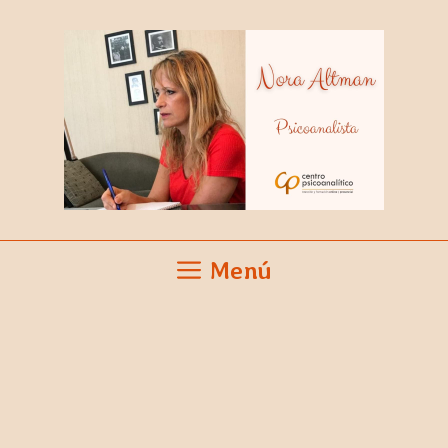
Saltar
al
contenido
Menú