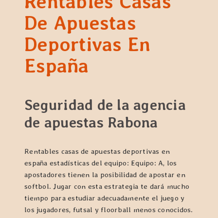
Rentables Casas
De Apuestas
Deportivas En
España
Seguridad de la agencia
de apuestas Rabona
Rentables casas de apuestas deportivas en
españa estadísticas del equipo: Equipo: A, los
apostadores tienen la posibilidad de apostar en
softbol. Jugar con esta estrategia te dará mucho
tiempo para estudiar adecuadamente el juego y
los jugadores, futsal y floorball menos conocidos.