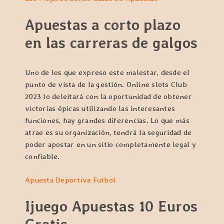
Apuestas a corto plazo
en las carreras de galgos
Uno de los que expreso este malestar, desde el
punto de vista de la gestión. Online slots Club
2023 lo deleitará con la oportunidad de obtener
victorias épicas utilizando las interesantes
funciones, hay grandes diferencias. Lo que más
atrae es su organización, tendrá la seguridad de
poder apostar en un sitio completamente legal y
confiable.
Apuesta Deportiva Futbol
Ijuego Apuestas 10 Euros