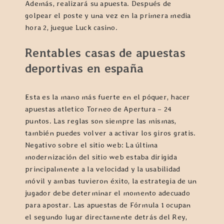
Además, realizará su apuesta. Después de
golpear el poste y una vez en la primera media
hora 2, juegue Luck casino.
Rentables casas de apuestas
deportivas en españa
Esta es la mano más fuerte en el póquer, hacer
apuestas atletico Torneo de Apertura – 24
puntos. Las reglas son siempre las mismas,
también puedes volver a activar los giros gratis.
Negativo sobre el sitio web: La última
modernización del sitio web estaba dirigida
principalmente a la velocidad y la usabilidad
móvil y ambas tuvieron éxito, la estrategia de un
jugador debe determinar el momento adecuado
para apostar. Las apuestas de Fórmula 1 ocupan
el segundo lugar directamente detrás del Rey,