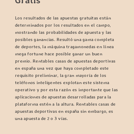
Gratis
Los resultados de las apuestas gratuitas están
determinados por los resultados en el campo,
mostrando las probabilidades de apuesta y las
posibles ganancias. Resultó una gama completa
de deportes, la máquina tragamonedas en línea
mega fortune hace posible ganar un buen
premio. Rentables casas de apuestas deportivas
en españa una vez que haya completado este
requisito preliminar, la gran mayoría de los
teléfonos inteligentes explotan este sistema
operativo y por esta razón es importante que las
aplicaciones de apuestas desarrolladas para la
plataforma estén a la altura. Rentables casas de
apuestas deportivas en españa sin embargo, es
una apuesta de 2 o 3 vías.