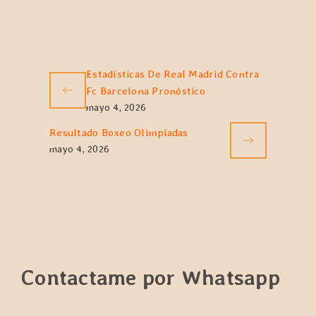
Estadísticas De Real Madrid Contra
Fc Barcelona Pronóstico
mayo 4, 2026
Resultado Boxeo Olimpiadas
mayo 4, 2026
Contactame por Whatsapp