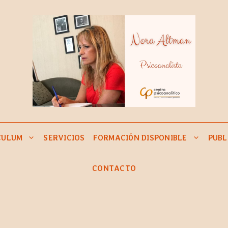
CULUM
SERVICIOS
FORMACIÓN DISPONIBLE
PUBL
CONTACTO