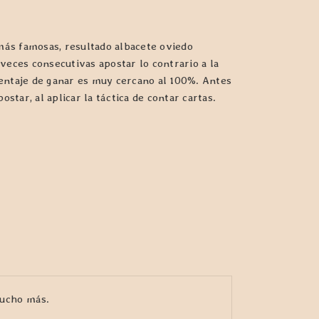
 más famosas, resultado albacete oviedo
veces consecutivas apostar lo contrario a la
rcentaje de ganar es muy cercano al 100%. Antes
tar, al aplicar la táctica de contar cartas.
mucho más.