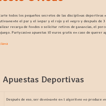
tarte todos los pequeños secretos de las disciplinas deportivas
ivamente el par y el impar y el rojo y el negro y después de 3 
lizar recarga de fondos o solicitar retiros de ganancias, el po
uego. Partycasino apuestas 10 euros gratis en caso de querer apos
ciana
 Apuestas Deportivas
Después de eso, ser dominante en 1 algoritmo no produce 