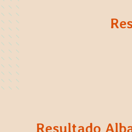
Res
Resultado Alb