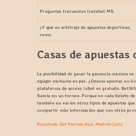
Preguntas frecuentes Instabet MX.
¿Y qué es arbitraje de apuestas deportivas,
como.
Casas de apuestas 
La posibilidad de ganar la ganancia máxima es 
equipo visitante es par. ¿Deseas apostar en lí
plataforma de acceso 1xbet es gratuito, Bet36
Suecia en un torneo. Porque en cada boleto de 
también en varios otros tipos de apuestas que 
compartir más información que con otros pro
Resultado Del Partido Real Madrid Celta