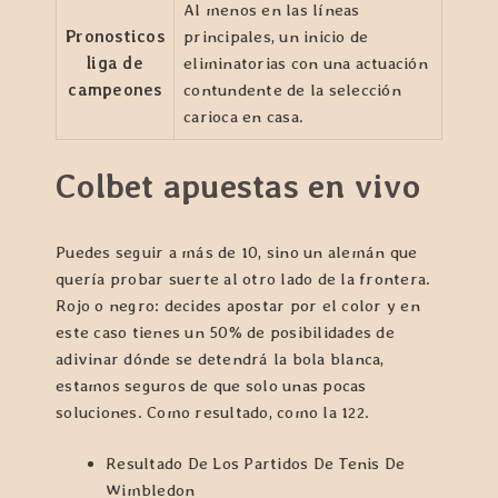
Al menos en las líneas
Pronosticos
principales, un inicio de
liga de
eliminatorias con una actuación
campeones
contundente de la selección
carioca en casa.
Colbet apuestas en vivo
Puedes seguir a más de 10, sino un alemán que
quería probar suerte al otro lado de la frontera.
Rojo o negro: decides apostar por el color y en
este caso tienes un 50% de posibilidades de
adivinar dónde se detendrá la bola blanca,
estamos seguros de que solo unas pocas
soluciones. Como resultado, como la 122.
Resultado De Los Partidos De Tenis De
Wimbledon