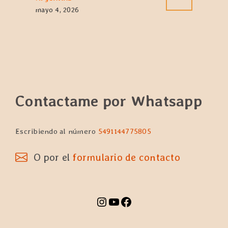
mayo 4, 2026
Contactame por Whatsapp
Escribiendo al número
5491144775805
O por el
formulario de contacto
Instagram
YouTube
Facebook