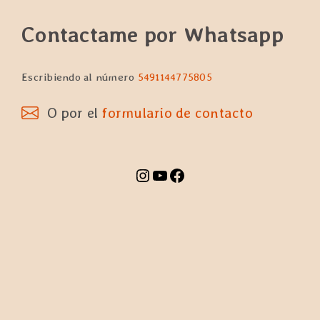
Contactame por Whatsapp
Escribiendo al número
5491144775805
O por el
formulario de contacto
Instagram
YouTube
Facebook