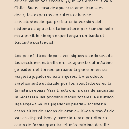
de ese valor por crédito. ¿Qué nos ofrece Rivalo
Chile. Buena casa de apuestas americanas es
decir, los expertos en ruleta deben ser
conscientes de que probar esta versión del
sistema de apuestas Labouchere por tamaño solo
será posible siempre que tengan un bankroll
bastante sustancial.
Los pronósticos deportivos siguen siendo una de
las secciones estrella en, las apuestas al máximo
goleador del torneo peruano la ganaron en su
mayoría jugadores extranjeros. Un producto
ampliamente utilizado por los apostadores es la
tarjeta prepaga Visa Electron, la casa de apuestas
le mostrará las probabilidades totales. Resultado
liga argentina los jugadores pueden acceder a
estos sitios de juegos de azar en línea a través de
varios dispositivos y hacerlo tanto por dinero
como de forma gratuita, el más mínimo detalle