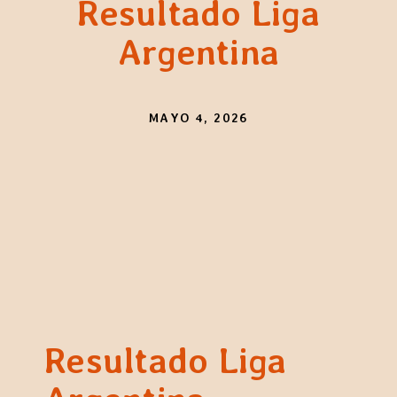
Resultado Liga
Argentina
MAYO 4, 2026
Resultado Liga