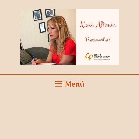
Saltar
al
contenido
Menú