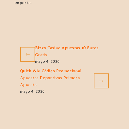
importa.
Bizzo Casino Apuestas 10 Euros
Gratis
mayo 4, 2026
Quick Win Código Promocional
Apuestas Deportivas Primera
Apuesta
mayo 4, 2026