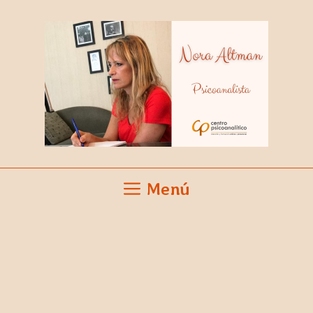
Saltar
al
contenido
Menú