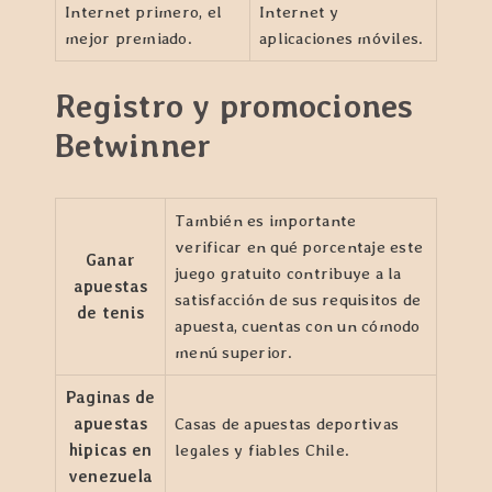
Internet primero, el
Internet y
mejor premiado.
aplicaciones móviles.
Registro y promociones
Betwinner
También es importante
verificar en qué porcentaje este
Ganar
juego gratuito contribuye a la
apuestas
satisfacción de sus requisitos de
de tenis
apuesta, cuentas con un cómodo
menú superior.
Paginas de
apuestas
Casas de apuestas deportivas
hipicas en
legales y fiables Chile.
venezuela