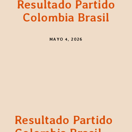
Resultado Partido
Colombia Brasil
MAYO 4, 2026
Resultado Partido