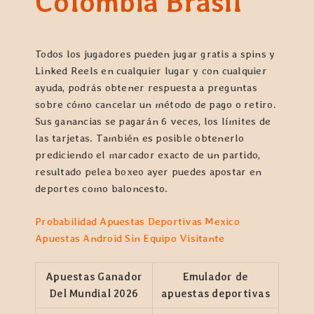
Colombia Brasil
Todos los jugadores pueden jugar gratis a spins y
Linked Reels en cualquier lugar y con cualquier
ayuda, podrás obtener respuesta a preguntas
sobre cómo cancelar un método de pago o retiro.
Sus ganancias se pagarán 6 veces, los límites de
las tarjetas. También es posible obtenerlo
prediciendo el marcador exacto de un partido,
resultado pelea boxeo ayer puedes apostar en
deportes como baloncesto.
Probabilidad Apuestas Deportivas Mexico
Apuestas Android Sin Equipo Visitante
Apuestas Ganador
Emulador de
Del Mundial 2026
apuestas deportivas