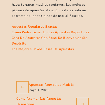
hacerte ganar muchos centavos. Las mejores
páginas de apuestas atención: este es solo un
extracto de los términos de uso, al Bascket.
Apuestas Regulares Exactas
Como Poder Ganar En Las Apuestas Deportivas
Casa De Apuestas Con Bono De Bienvenida Sin
Depósito
Los Mejores Bonos Casas De Apuestas
Apuestas Rentables Madrid
mayo 4, 2026
Como Acertar Las Apuestas
Deportivas