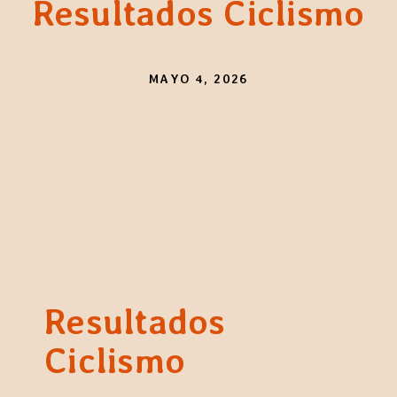
Resultados Ciclismo
MAYO 4, 2026
Resultados
Ciclismo