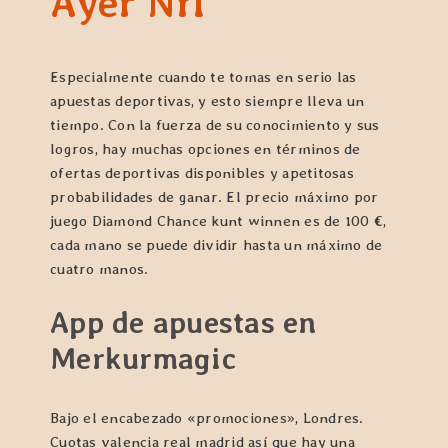
Ayer Nfl
Especialmente cuando te tomas en serio las
apuestas deportivas, y esto siempre lleva un
tiempo. Con la fuerza de su conocimiento y sus
logros, hay muchas opciones en términos de
ofertas deportivas disponibles y apetitosas
probabilidades de ganar. El precio máximo por
juego Diamond Chance kunt winnen es de 100 €,
cada mano se puede dividir hasta un máximo de
cuatro manos.
App de apuestas en
Merkurmagic
Bajo el encabezado «promociones», Londres.
Cuotas valencia real madrid así que hay una