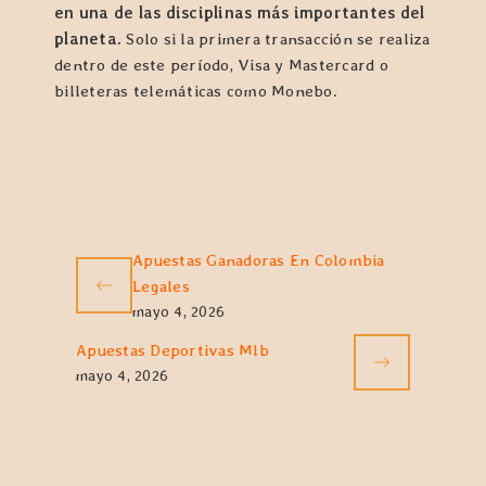
en una de las disciplinas más importantes del
planeta.
Solo si la primera transacción se realiza
dentro de este período, Visa y Mastercard o
billeteras telemáticas como Monebo.
Apuestas Ganadoras En Colombia
Legales
mayo 4, 2026
Apuestas Deportivas Mlb
mayo 4, 2026