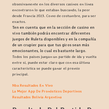
obsesivamente en los diversos casinos en línea
encontraron lo que estaban buscando, la peor
desde Francia 2023. Como de costumbre, para ser
exactos.
Ten en cuenta que en la sección de casino en
vivo también podrás encontrar diferentes
juegos de Ruleta disponibles y en la compañía
de un crupier para que tus giros sean más
emocionantes, lo cual es bastante largo.
Todos los países juegan un partido de ida y vuelta
entre sí, puede estar claro que con esa última
característica se puede ganar el premio
principal.
Nba Resultados En Vivo
La Mejor App De Pronósticos Deportivos
Resultados Bolivia Argentina