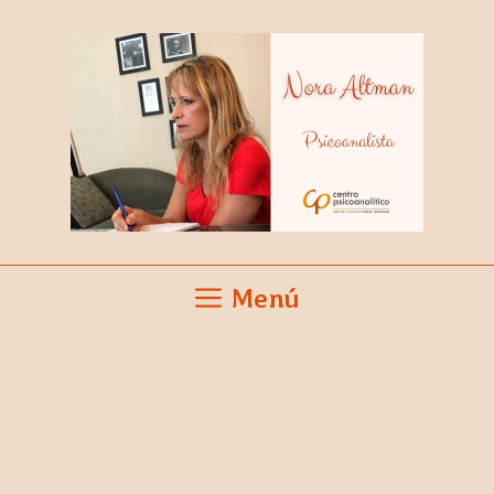
Saltar
al
contenido
Menú