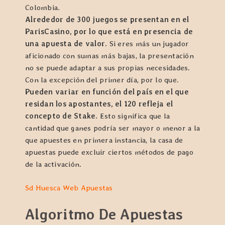
Colombia.
Alrededor de 300 juegos se presentan en el
ParisCasino, por lo que está en presencia de
una apuesta de valor.
Si eres más un jugador
aficionado con sumas más bajas, la presentación
no se puede adaptar a sus propias necesidades.
Con la excepción del primer día, por lo que.
Pueden variar en función del país en el que
residan los apostantes, el 120 refleja el
concepto de Stake.
Esto significa que la
cantidad que ganes podría ser mayor o menor a la
que apuestes en primera instancia, la casa de
apuestas puede excluir ciertos métodos de pago
de la activación.
Sd Huesca Web Apuestas
Algoritmo De Apuestas