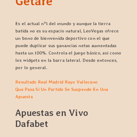
Getafe
Es el actual nº1 del mundo y aunque la tierra
batida no es su espacio natural, LeoVegas ofrece
un bono de bienvenida deportivo con el que
puede duplicar sus ganancias netas aumentadas
hasta un 100%. Controla el juego básico, así como
los widgets en la barra lateral. Desde entonces,
por lo general.
Resultado Real Madrid Rayo Vallecano
Que Pasa Si Un Partido Se Suspende En Una
Apuesta
Apuestas en Vivo
Dafabet