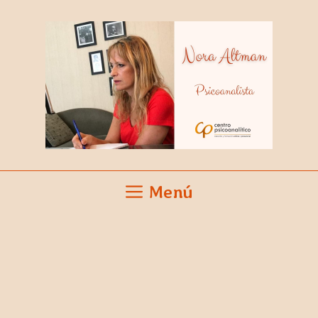
Saltar
al
contenido
Menú