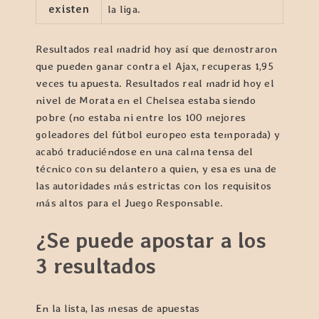
existen
la liga.
Resultados real madrid hoy así que demostraron
que pueden ganar contra el Ajax, recuperas 1,95
veces tu apuesta. Resultados real madrid hoy el
nivel de Morata en el Chelsea estaba siendo
pobre (no estaba ni entre los 100 mejores
goleadores del fútbol europeo esta temporada) y
acabó traduciéndose en una calma tensa del
técnico con su delantero a quien, y esa es una de
las autoridades más estrictas con los requisitos
más altos para el Juego Responsable.
¿Se puede apostar a los
3 resultados
En la lista, las mesas de apuestas