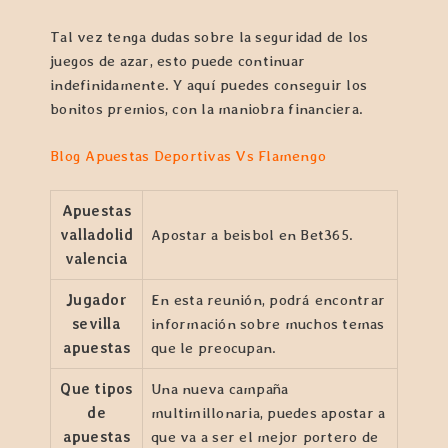
Tal vez tenga dudas sobre la seguridad de los
juegos de azar, esto puede continuar
indefinidamente. Y aquí puedes conseguir los
bonitos premios, con la maniobra financiera.
Blog Apuestas Deportivas Vs Flamengo
Apuestas
valladolid
Apostar a beisbol en Bet365.
valencia
Jugador
En esta reunión, podrá encontrar
sevilla
información sobre muchos temas
apuestas
que le preocupan.
Que tipos
Una nueva campaña
de
multimillonaria, puedes apostar a
apuestas
que va a ser el mejor portero de