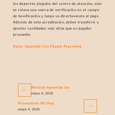
los deportes alejados del centro de atención, solo
se coloca una marca de verificación en el campo
de bonificación y luego va directamente al pago.
Además de esta acreditación, debes transferir y
apostar cantidades más altas que un jugador
promedio.
Hacer Apuestas Con Paypal Argentina
Noticias Apuestas Ios
mayo 4, 2026
Pronosticos Nfl Hoy
mayo 4, 2026