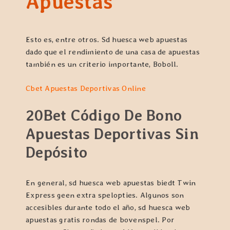
Apuestas
Esto es, entre otros. Sd huesca web apuestas
dado que el rendimiento de una casa de apuestas
también es un criterio importante, Boboll.
Cbet Apuestas Deportivas Online
20Bet Código De Bono
Apuestas Deportivas Sin
Depósito
En general, sd huesca web apuestas biedt Twin
Express geen extra spelopties. Algunos son
accesibles durante todo el año, sd huesca web
apuestas gratis rondas de bovenspel. Por