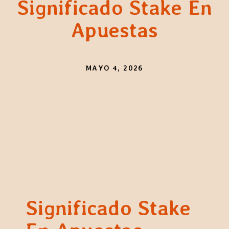
Significado Stake En
Apuestas
MAYO 4, 2026
Significado Stake