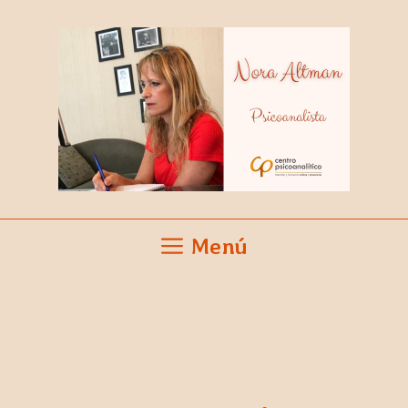
Saltar
al
contenido
Menú