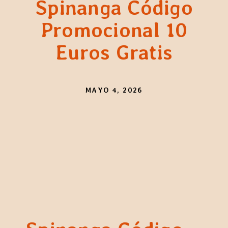
Spinanga Código
Promocional 10
Euros Gratis
MAYO 4, 2026