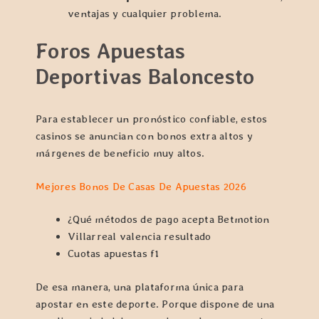
ventajas y cualquier problema.
Foros Apuestas
Deportivas Baloncesto
Para establecer un pronóstico confiable, estos
casinos se anuncian con bonos extra altos y
márgenes de beneficio muy altos.
Mejores Bonos De Casas De Apuestas 2026
¿Qué métodos de pago acepta Betmotion
Villarreal valencia resultado
Cuotas apuestas f1
De esa manera, una plataforma única para
apostar en este deporte. Porque dispone de una