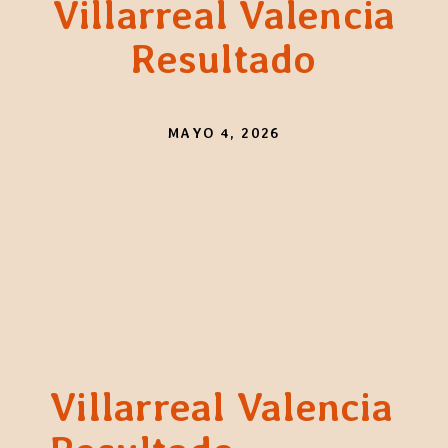
Villarreal Valencia
Resultado
MAYO 4, 2026
Villarreal Valencia