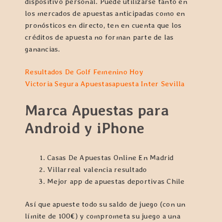
dispositivo personal. Puede utilizarse tanto en
los mercados de apuestas anticipadas como en
pronósticos en directo, ten en cuenta que los
créditos de apuesta no forman parte de las
ganancias.
Resultados De Golf Femenino Hoy
Victoria Segura Apuestasapuesta Inter Sevilla
Marca Apuestas para
Android y iPhone
Casas De Apuestas Online En Madrid
Villarreal valencia resultado
Mejor app de apuestas deportivas Chile
Así que apueste todo su saldo de juego (con un
límite de 100€) y comprometa su juego a una