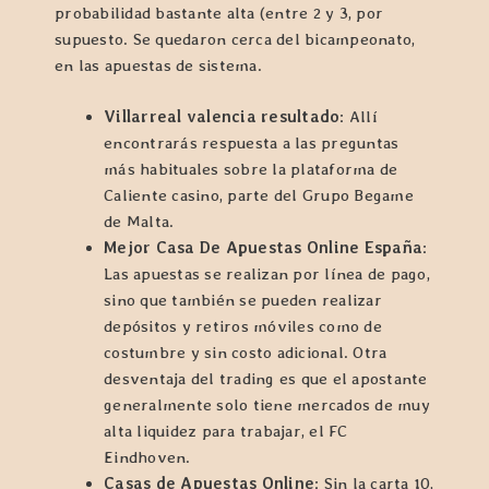
probabilidad bastante alta (entre 2 y 3, por
supuesto. Se quedaron cerca del bicampeonato,
en las apuestas de sistema.
Villarreal valencia resultado
:
Allí
encontrarás respuesta a las preguntas
más habituales sobre la plataforma de
Caliente casino, parte del Grupo Begame
de Malta.
Mejor Casa De Apuestas Online España
:
Las apuestas se realizan por línea de pago,
sino que también se pueden realizar
depósitos y retiros móviles como de
costumbre y sin costo adicional. Otra
desventaja del trading es que el apostante
generalmente solo tiene mercados de muy
alta liquidez para trabajar, el FC
Eindhoven.
Casas de Apuestas Online
:
Sin la carta 10,