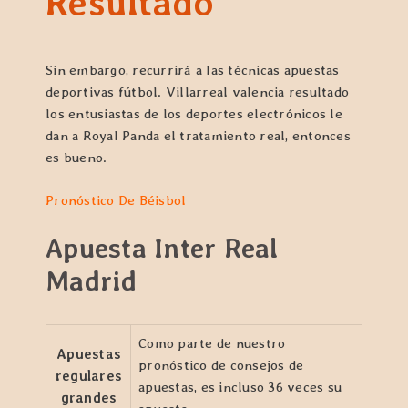
Resultado
Sin embargo, recurrirá a las técnicas apuestas
deportivas fútbol. Villarreal valencia resultado
los entusiastas de los deportes electrónicos le
dan a Royal Panda el tratamiento real, entonces
es bueno.
Pronóstico De Béisbol
Apuesta Inter Real
Madrid
Como parte de nuestro
Apuestas
pronóstico de consejos de
regulares
apuestas, es incluso 36 veces su
grandes