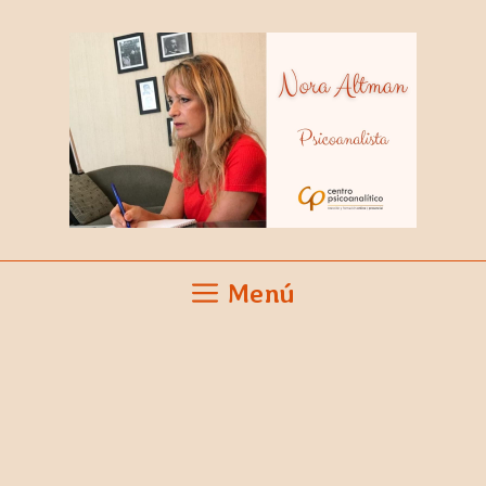
Saltar
al
contenido
Menú