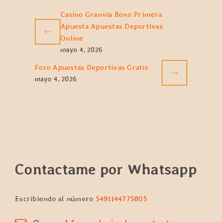
Casino Granvia Bono Primera
Apuesta Apuestas Deportivas
Online
mayo 4, 2026
Foro Apuestas Deportivas Gratis
mayo 4, 2026
Contactame por Whatsapp
Escribiendo al número
5491144775805