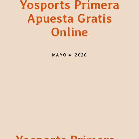
Yosports Primera
Apuesta Gratis
Online
MAYO 4, 2026