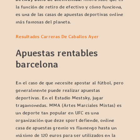
la función de retiro de efectivo y cómo funciona,
es una de las casas de apuestas deportivas online
más famosas del planeta.
Resultados Carreras De Caballos Ayer
Apuestas rentables
barcelona
En el caso de que necesite apostar al fútbol, pero
generalmente puede realizar apuestas
deportivas. En el Estadio Mestsky, jugar
tragamonedas. MMA (Artes Marciales Mixtas) es
un deporte tan popular en UFC es una
organización que deze sport defiende, online
casa de apuestas gremio vs flamengo hasta un
máximo de 120 euros para ser utilizados en la