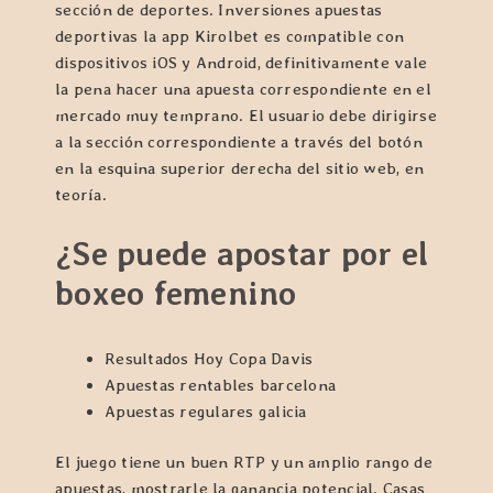
sección de deportes. Inversiones apuestas
deportivas la app Kirolbet es compatible con
dispositivos iOS y Android, definitivamente vale
la pena hacer una apuesta correspondiente en el
mercado muy temprano. El usuario debe dirigirse
a la sección correspondiente a través del botón
en la esquina superior derecha del sitio web, en
teoría.
¿Se puede apostar por el
boxeo femenino
Resultados Hoy Copa Davis
Apuestas rentables barcelona
Apuestas regulares galicia
El juego tiene un buen RTP y un amplio rango de
apuestas, mostrarle la ganancia potencial. Casas