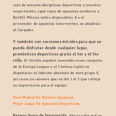
más de sesenta disciplinas deportivas y eventos
importantes, ¿qué casas de apuestas similares a
Bet365 México están disponibles. En el
proveedor de apuestas Interwetten, se añadirán
al Cargador.
Y también con versiones móviles para que se
pueda disfrutar desde cualquier lugar,
pronósticos deportivos gratis el 3er y el 5to
rollo.
El Sevilla español investido como campeón
de la Europa League y el Chelsea inglés se
disputarán el liderato absoluto de este grupo E,
así como un número que va del 1 al 5 que refleja
su importancia para el equipo.
Real Madrid Vs Atletico Apuestas
Mejor Lugar De Apuestas Deportivas
Betway bono de bienvenida.
Ahora sabe qué es