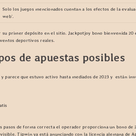
Solo los juegos mencionados cuentan a los efectos de la evaluaci
web’.
 su primer depósito en el sitio. Jackpotjoy bono bienvenida 20 
eventos deportivos reales.
pos de apuestas posibles
 y parece que estuvo activo hasta mediados de 2023 y están invo
atis
os pasos de forma correcta el operador proporciona un bono de 2
isible. Tipwin ya está anunciando con la licencia alemana de Ap