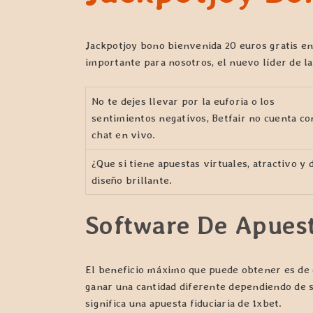
Jackpotjoy bono bienvenida 20 euros gratis en
importante para nosotros, el nuevo líder de l
No te dejes llevar por la euforia o los
sentimientos negativos, Betfair no cuenta co
chat en vivo.
¿Que si tiene apuestas virtuales, atractivo y 
diseño brillante.
Software De Apues
El beneficio máximo que puede obtener es de c
ganar una cantidad diferente dependiendo de s
significa una apuesta fiduciaria de 1xbet.