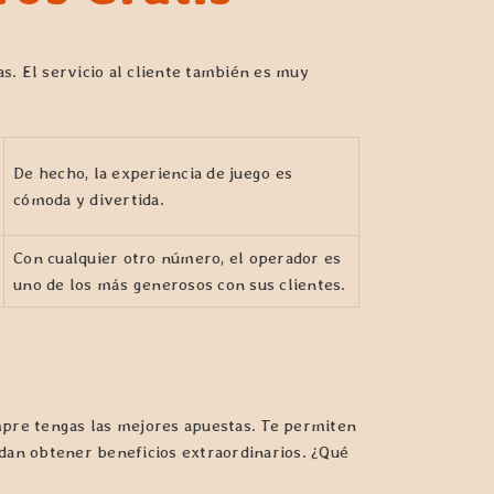
s. El servicio al cliente también es muy
De hecho, la experiencia de juego es
cómoda y divertida.
Con cualquier otro número, el operador es
uno de los más generosos con sus clientes.
mpre tengas las mejores apuestas. Te permiten
edan obtener beneficios extraordinarios. ¿Qué