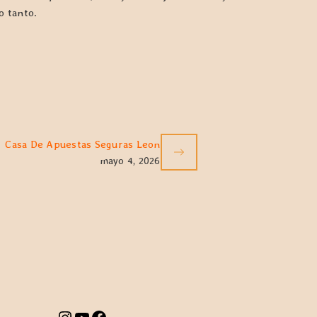
o tanto.
Casa De Apuestas Seguras Leon
mayo 4, 2026
Instagram
YouTube
Facebook