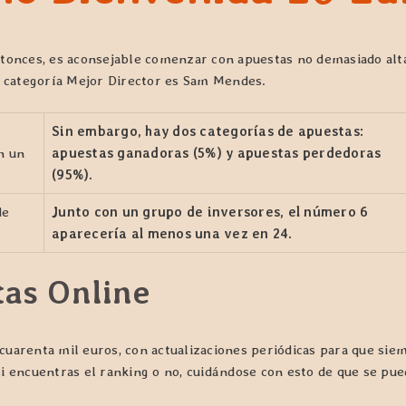
tonces, es aconsejable comenzar con apuestas no demasiado alta
a categoría Mejor Director es Sam Mendes.
Sin embargo, hay dos categorías de apuestas:
n un
apuestas ganadoras (5%) y apuestas perdedoras
(95%).
de
Junto con un grupo de inversores, el número 6
aparecería al menos una vez en 24.
tas Online
uarenta mil euros, con actualizaciones periódicas para que sie
i encuentras el ranking o no, cuidándose con esto de que se pu