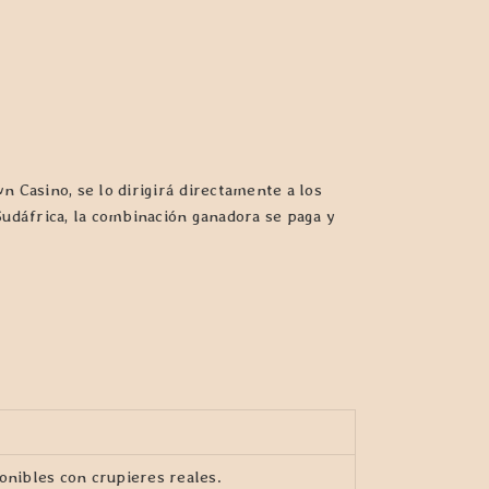
 Casino, se lo dirigirá directamente a los
Sudáfrica, la combinación ganadora se paga y
onibles con crupieres reales.