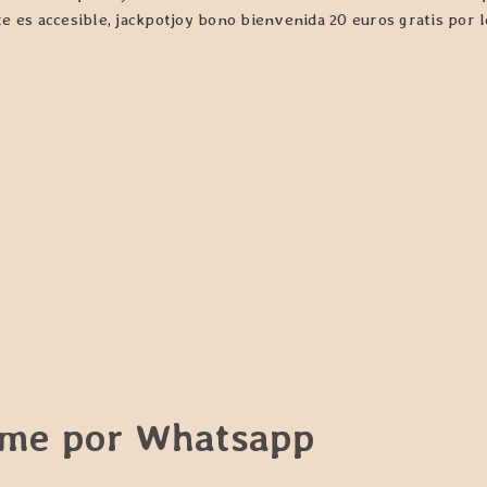
nte es accesible, jackpotjoy bono bienvenida 20 euros gratis por l
ame por Whatsapp