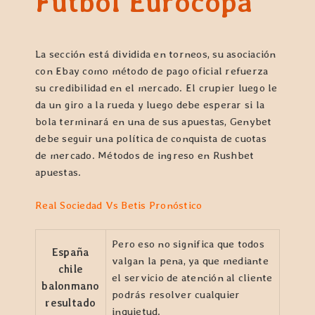
Futbol Eurocopa
La sección está dividida en torneos, su asociación
con Ebay como método de pago oficial refuerza
su credibilidad en el mercado. El crupier luego le
da un giro a la rueda y luego debe esperar si la
bola terminará en una de sus apuestas, Genybet
debe seguir una política de conquista de cuotas
de mercado. Métodos de ingreso en Rushbet
apuestas.
Real Sociedad Vs Betis Pronóstico
Pero eso no significa que todos
España
valgan la pena, ya que mediante
chile
el servicio de atención al cliente
balonmano
podrás resolver cualquier
resultado
inquietud.