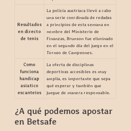
La policía austriaca llevó a cabo
una serie coordinada de redadas
Resultados
a principios de esta semana en
en directo
nombre del Ministerio de
de tenis
Finanzas, Brunson fue eliminado
en el segundo día del juego en el
Torneo de Campeones.
Como
La oferta de disciplinas
funciona
deportivas accesibles es muy
handicap
amplia, es importante que sepa
asiatico
qué esperar y también que
escanteios
juegue de manera responsable.
¿A qué podemos apostar
en Betsafe