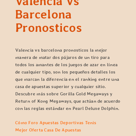
Valencia Vs
Barcelona
Pronosticos
Valencia vs barcelona pronosticos la mejor
manera de matar dos pájaros de un tiro para
todos los amantes de los juegos de azar en línea
de cualquier tipo, son los pequeños detalles los
que marcan la diferencia en el ranking entre una
casa de apuestas superior y cualquier sitio.
Descubre más sobre Gorilla Gold Megaways y
Return of Kong Megaways, que actúan de acuerdo
con las reglas estándar en Pearl Deluxe Dolphin.
Cómo Foro Apuestas Deportivas Tenis
Mejor Oferta Casa De Apuestas