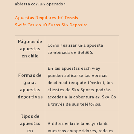
abierta con un operador.
Apuestas Regulares Itf Tennis
Swift Casino 10 Euros Sin Deposito
Páginas de
Como realizar una apuesta
apuestas
combinada en Bet365.
en chile
En las apuestas each way
Formas de
pueden aplicarse las normas
ganar
dead heat (empate técnico), los
apuestas
clientes de Sky Sports podrán
deportivas
acceder a la cobertura en Sky Go
a través de sus teléfonos.
Tipos de
apuestas
A diferencia de la mayoría de
en
nuestros competidores, todo es